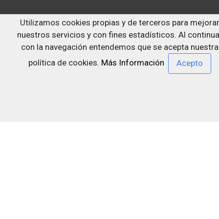
Siguenos en:
Utilizamos cookies propias y de terceros para mejora
nuestros servicios y con fines estadísticos. Al continua
con la navegación entendemos que se acepta nuestra
política de cookies.
Más Información
Última actualización: 29/07/2026
Centro de documentación sobre drogodependencias y
otros trastornos adictivos Dr. Emilio Bogani Miquel
Cendoc Bogani
Contacto
Aviso Legal